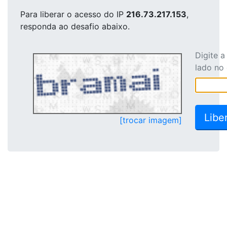
Para liberar o acesso
do IP
216.73.217.153
,
responda ao desafio abaixo.
Digite 
lado no
[trocar imagem]